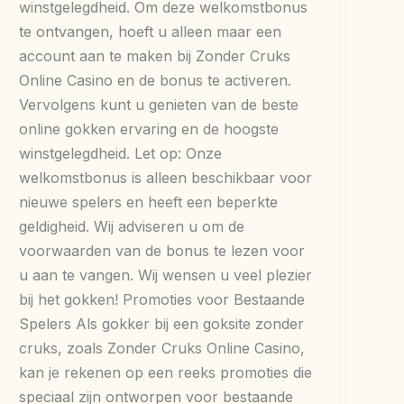
winstgelegdheid. Om deze welkomstbonus
te ontvangen, hoeft u alleen maar een
account aan te maken bij Zonder Cruks
Online Casino en de bonus te activeren.
Vervolgens kunt u genieten van de beste
online gokken ervaring en de hoogste
winstgelegdheid. Let op: Onze
welkomstbonus is alleen beschikbaar voor
nieuwe spelers en heeft een beperkte
geldigheid. Wij adviseren u om de
voorwaarden van de bonus te lezen voor
u aan te vangen. Wij wensen u veel plezier
bij het gokken! Promoties voor Bestaande
Spelers Als gokker bij een goksite zonder
cruks, zoals Zonder Cruks Online Casino,
kan je rekenen op een reeks promoties die
speciaal zijn ontworpen voor bestaande