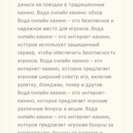
деньги на поездки в традиционные
казино. Вода онлайн казино: обзор
Вода онлайн казино – это безопасное и
надежное место для игроков. Вода
онлайн казино – это интернет-казино,
которое использует защищенный
сервер, чтобы обеспечить безопасность
игроков. Вода онлайн казино – это
интернет-казино, которое предлагает
игрокам широкий спектр игр, включая
рулетку, блэкджек, покер и другие.
Вода онлайн казино – это интернет-
казино, которое предлагает игрокам
различные бонусы и акции. Вода
онлайн казино – это интернет-казино,
которое предлагает игрокам бонусы за
регистрацию, бонусы за депозит и