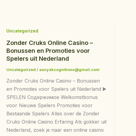
Uncategorized
Zonder Cruks Online Casino –
Bonussen en Promoties voor
Spelers uit Nederland
Uncategorized
/
aavyakcognitions@gmail.com
Zonder Cruks Online Casino – Bonussen
en Promoties voor Spelers uit Nederland ▶️
SPELEN Содержимое Welkomstbonus
voor Nieuwe Spelers Promoties voor
Bestaande Spelers Alles over de Zonder
Cruks Online Casino Erfaring Als gokker uit
Nederland, zoek je naar een online casino