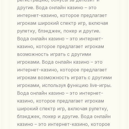
другие. Вода онлайн казино – это
интернет-казино, которое предлагает
игрокам широкий спектр игр, включая
рулетку, блэкджек, покер и другие.
Вода онлайн казино – это интернет-
казино, которое предлагает игрокам
возможность играть с другими
игроками. Вода онлайн казино – это
интернет-казино, которое предлагает
игрокам возможность играть с другими
игроками, используя функцию live-игры.
Вода онлайн казино – это интернет-
казино, которое предлагает игрокам
широкий спектр игр, включая рулетку,
блэкджек, покер и другие. Вода онлайн
казино – это интернет-казино, которое