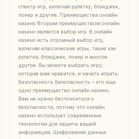
спектр игр, включая рулетку, блэкджек,
покер и другие. Преимущества онлайн
казино Вторым преимуществом онлайн
казино является выбор игр. В онлайн
казино есть огромный выбор игр,
включая классические игры, такие как
рулетка, блэкджек, покер и многое
другое. Вы можете выбрать игру,
которая вам нравится, и начать играть.
Безопасность Безопасность – это еще
одно преимущество онлайн казино.
Вам не нужно беспокоиться о
безопасности, потому что онлайн
казино использует современные
технологии для защиты вашей
информации. Шифрование данных