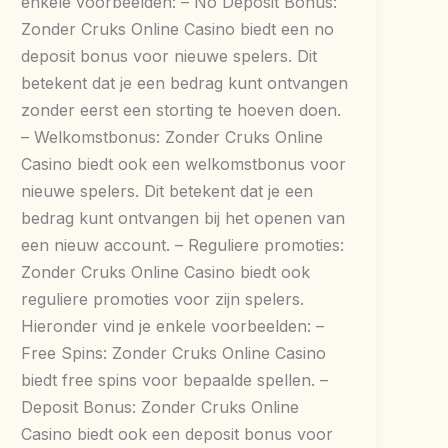
enkele voorbeelden: – No Deposit Bonus:
Zonder Cruks Online Casino biedt een no
deposit bonus voor nieuwe spelers. Dit
betekent dat je een bedrag kunt ontvangen
zonder eerst een storting te hoeven doen.
– Welkomstbonus: Zonder Cruks Online
Casino biedt ook een welkomstbonus voor
nieuwe spelers. Dit betekent dat je een
bedrag kunt ontvangen bij het openen van
een nieuw account. – Reguliere promoties:
Zonder Cruks Online Casino biedt ook
reguliere promoties voor zijn spelers.
Hieronder vind je enkele voorbeelden: –
Free Spins: Zonder Cruks Online Casino
biedt free spins voor bepaalde spellen. –
Deposit Bonus: Zonder Cruks Online
Casino biedt ook een deposit bonus voor