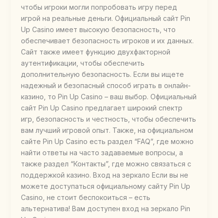
чтобы игроки могли попробовать игру перед
игрой на реальные деньги. Официальный сайт Pin
Up Casino имеет высокую безопасность, что
обеспечивает безопасность игроков и их данных.
Сайт также имеет функцию двухфакторной
аутентификации, чтобы обеспечить
дополнительную безопасность. Если вы ищете
надежный и безопасный способ играть в онлайн-
казино, то Pin Up Casino – ваш выбор. Официальный
сайт Pin Up Casino предлагает широкий спектр
игр, безопасность и честность, чтобы обеспечить
вам лучший игровой опыт. Также, на официальном
сайте Pin Up Casino есть раздел “FAQ”, где можно
найти ответы на часто задаваемые вопросы, а
также раздел “Контакты”, где можно связаться с
поддержкой казино. Вход на зеркало Если вы не
можете доступаться официальному сайту Pin Up
Casino, не стоит беспокоиться – есть
альтернатива! Вам доступен вход на зеркало Pin