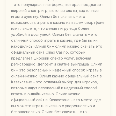
– это популярная платформа, которая предлагает
широкий спектр игр, включая слоты, карточные
игры и рулетку. Олимп бет скачать – это
возможность играть в казино на вашем смартфоне
или планшете, что делает игру еще более
удобной и доступной. Олимп бет скачать – это
отличный способ играть в казино, где бы вы ни
находились. Олимп бк – олимп казино скачать это
официальный сайт Olimp Casino, который
предлагает широкий спектр услуг, включая
регистрацию, депозит и снятие выигрыша. Олимп
бк – это безопасный и надежный способ играть в
онлайн-казино. Олимп казино официальный сайт в
Казахстане – это отличный выбор для игроков,
которые ищут безопасный и надежный способ
играть в онлайн-казино. Олимп казино
официальный сайт в Казахстане – это место, где
вы можете играть в казино с уверенностью и
безопасностью. Олимп бет скачать – это