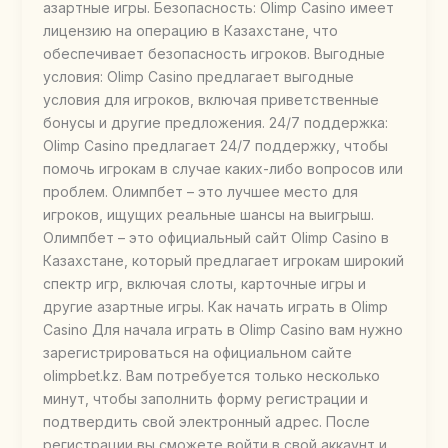
азартные игры. Безопасность: Olimp Casino имеет
лицензию на операцию в Казахстане, что
обеспечивает безопасность игроков. Выгодные
условия: Olimp Casino предлагает выгодные
условия для игроков, включая приветственные
бонусы и другие предложения. 24/7 поддержка:
Olimp Casino предлагает 24/7 поддержку, чтобы
помочь игрокам в случае каких-либо вопросов или
проблем. Олимпбет – это лучшее место для
игроков, ищущих реальные шансы на выигрыш.
Олимпбет – это официальный сайт Olimp Casino в
Казахстане, который предлагает игрокам широкий
спектр игр, включая слоты, карточные игры и
другие азартные игры. Как начать играть в Olimp
Casino Для начала играть в Olimp Casino вам нужно
зарегистрироваться на официальном сайте
olimpbet.kz. Вам потребуется только несколько
минут, чтобы заполнить форму регистрации и
подтвердить свой электронный адрес. После
регистрации вы сможете войти в свой аккаунт и