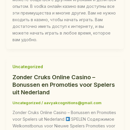
опытом. В vodka онлайн казино вам доступны все
эти преимущества и многие другие. Вам не нужно
входить в казино, чтобы начать играть. Вам
достаточно иметь доступ к интернету, и вы
можете начать играть в любое время, которое
вам удобно.
Uncategorized
Zonder Cruks Online Casino –
Bonussen en Promoties voor Spelers
uit Nederland
Uncategorized
/
aavyakcognitions@gmail.com
Zonder Cruks Online Casino – Bonussen en Promoties
voor Spelers uit Nederland
SPELEN Содержимое
Welkomstbonus voor Nieuwe Spelers Promoties voor