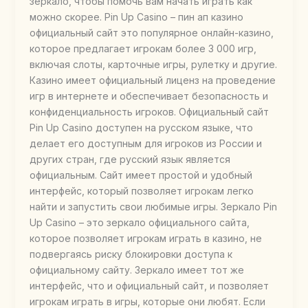
зеркало, чтобы помочь вам начать играть как
можно скорее. Pin Up Casino – пин ап казино
официальный сайт это популярное онлайн-казино,
которое предлагает игрокам более 3 000 игр,
включая слоты, карточные игры, рулетку и другие.
Казино имеет официальный лиценз на проведение
игр в интернете и обеспечивает безопасность и
конфиденциальность игроков. Официальный сайт
Pin Up Casino доступен на русском языке, что
делает его доступным для игроков из России и
других стран, где русский язык является
официальным. Сайт имеет простой и удобный
интерфейс, который позволяет игрокам легко
найти и запустить свои любимые игры. Зеркало Pin
Up Casino – это зеркало официального сайта,
которое позволяет игрокам играть в казино, не
подвергаясь риску блокировки доступа к
официальному сайту. Зеркало имеет тот же
интерфейс, что и официальный сайт, и позволяет
игрокам играть в игры, которые они любят. Если