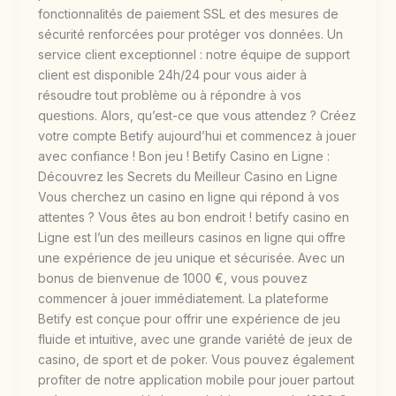
fonctionnalités de paiement SSL et des mesures de
sécurité renforcées pour protéger vos données. Un
service client exceptionnel : notre équipe de support
client est disponible 24h/24 pour vous aider à
résoudre tout problème ou à répondre à vos
questions. Alors, qu’est-ce que vous attendez ? Créez
votre compte Betify aujourd’hui et commencez à jouer
avec confiance ! Bon jeu ! Betify Casino en Ligne :
Découvrez les Secrets du Meilleur Casino en Ligne
Vous cherchez un casino en ligne qui répond à vos
attentes ? Vous êtes au bon endroit ! betify casino en
Ligne est l’un des meilleurs casinos en ligne qui offre
une expérience de jeu unique et sécurisée. Avec un
bonus de bienvenue de 1000 €, vous pouvez
commencer à jouer immédiatement. La plateforme
Betify est conçue pour offrir une expérience de jeu
fluide et intuitive, avec une grande variété de jeux de
casino, de sport et de poker. Vous pouvez également
profiter de notre application mobile pour jouer partout