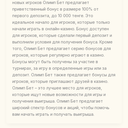
новых игроков Олимп Бет предлагает
приветственный бонус в размере 100% от
первого депозита, до 10 000 тенге. Это
идеальное начало для игроков, которые только
начали играть в онлайн-казино. Бонус доступен
для игроков, которые сделали первый депозит и
выполнили условия для получения бонуса. Кроме
того, Олимп Бет предлагает серию бонусов для
игроков, которые регулярно играют в казино.
Бонусы могут быть получены за участие в
турнирах, за игру в определенные игры или за
депозит. Олимп Бет также предлагает бонусы для
игроков, которые приглашают друзей в казино.
Олимп Бет – это лучшее место для игроков,
которые ищут новые возможности для игры и
получения выигрыша. Олимп Бет предлагает
широкий спектр бонусов и акций, чтобы помочь
вам начать играть и получать выигрыша.