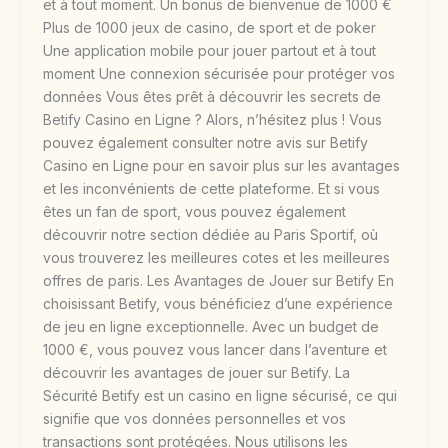
et à tout moment. Un bonus de bienvenue de 1000 €
Plus de 1000 jeux de casino, de sport et de poker
Une application mobile pour jouer partout et à tout
moment Une connexion sécurisée pour protéger vos
données Vous êtes prêt à découvrir les secrets de
Betify Casino en Ligne ? Alors, n’hésitez plus ! Vous
pouvez également consulter notre avis sur Betify
Casino en Ligne pour en savoir plus sur les avantages
et les inconvénients de cette plateforme. Et si vous
êtes un fan de sport, vous pouvez également
découvrir notre section dédiée au Paris Sportif, où
vous trouverez les meilleures cotes et les meilleures
offres de paris. Les Avantages de Jouer sur Betify En
choisissant Betify, vous bénéficiez d’une expérience
de jeu en ligne exceptionnelle. Avec un budget de
1000 €, vous pouvez vous lancer dans l’aventure et
découvrir les avantages de jouer sur Betify. La
Sécurité Betify est un casino en ligne sécurisé, ce qui
signifie que vos données personnelles et vos
transactions sont protégées. Nous utilisons les