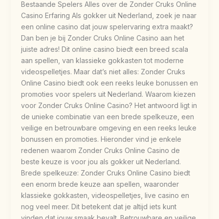
Bestaande Spelers Alles over de Zonder Cruks Online
Casino Erfaring Als gokker uit Nederland, zoek je naar
een online casino dat jouw spelervaring extra maakt?
Dan ben je bij Zonder Cruks Online Casino aan het
juiste adres! Dit online casino biedt een breed scala
aan spellen, van klassieke gokkasten tot moderne
videospelletjes. Maar dat’s niet alles: Zonder Cruks
Online Casino biedt ook een reeks leuke bonussen en
promoties voor spelers uit Nederland. Waarom kiezen
voor Zonder Cruks Online Casino? Het antwoord ligt in
de unieke combinatie van een brede spelkeuze, een
veilige en betrouwbare omgeving en een reeks leuke
bonussen en promoties. Hieronder vind je enkele
redenen waarom Zonder Cruks Online Casino de
beste keuze is voor jou als gokker uit Nederland.
Brede spelkeuze: Zonder Cruks Online Casino biedt
een enorm brede keuze aan spellen, waaronder
klassieke gokkasten, videospelletjes, live casino en
nog veel meer. Dit betekent dat je altijd iets kunt
vinden dat jouw smaak bevalt. Betrouwbare en veilige