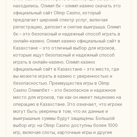
находились. Олимп бк – олимп казино скачать это
официальный сайт Olimp Casino, который
предлагает широкий спектр услуг, включая
регистрацию, депозит и снятие выигрыша. Олимп
бк – это безопасный и надежный способ играть в
онлайн-казино. Олимп казино официальный сайт в
Казахстане – это отличный выбор для игроков,
которые ищут безопасный и надежный способ
играть в онлайн-казино. Олимп казино
официальный сайт в Казахстане – это место, где
вы можете играть в казино с уверенностью и
безопасностью. Преимущества игры в Olimp
Casino Олимпбет – это безопасное и надежное
место для игроков, так как он имеет лицензию на
операцию в Казахстане. Это означает, что игроки
могут быть уверены в том, что их данные и
выигрышные суммы будут защищены. Большой
выбор игр: на Olimp Casino доступны более 1000
игр, включая слоты, карточные игры и другие