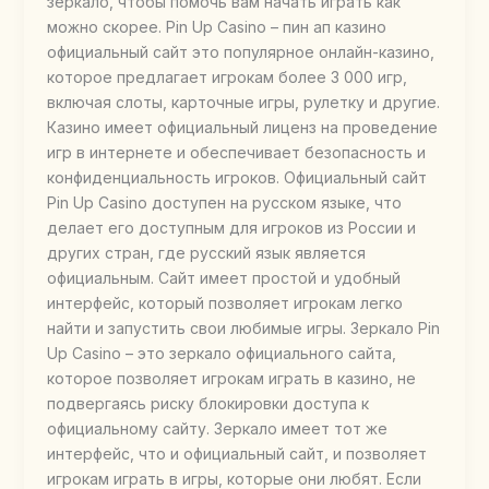
зеркало, чтобы помочь вам начать играть как
можно скорее. Pin Up Casino – пин ап казино
официальный сайт это популярное онлайн-казино,
которое предлагает игрокам более 3 000 игр,
включая слоты, карточные игры, рулетку и другие.
Казино имеет официальный лиценз на проведение
игр в интернете и обеспечивает безопасность и
конфиденциальность игроков. Официальный сайт
Pin Up Casino доступен на русском языке, что
делает его доступным для игроков из России и
других стран, где русский язык является
официальным. Сайт имеет простой и удобный
интерфейс, который позволяет игрокам легко
найти и запустить свои любимые игры. Зеркало Pin
Up Casino – это зеркало официального сайта,
которое позволяет игрокам играть в казино, не
подвергаясь риску блокировки доступа к
официальному сайту. Зеркало имеет тот же
интерфейс, что и официальный сайт, и позволяет
игрокам играть в игры, которые они любят. Если