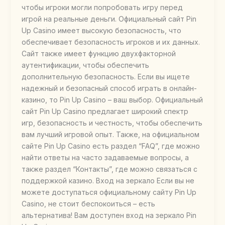
чтобы игроки могли попробовать игру перед
игрой на реальные деньги. Официальный сайт Pin
Up Casino имеет высокую безопасность, что
обеспечивает безопасность игроков и их данных.
Сайт также имеет функцию двухфакторной
аутентификации, чтобы обеспечить
дополнительную безопасность. Если вы ищете
надежный и безопасный способ играть в онлайн-
казино, то Pin Up Casino – ваш выбор. Официальный
сайт Pin Up Casino предлагает широкий спектр
игр, безопасность и честность, чтобы обеспечить
вам лучший игровой опыт. Также, на официальном
сайте Pin Up Casino есть раздел “FAQ”, где можно
найти ответы на часто задаваемые вопросы, а
также раздел “Контакты”, где можно связаться с
поддержкой казино. Вход на зеркало Если вы не
можете доступаться официальному сайту Pin Up
Casino, не стоит беспокоиться – есть
альтернатива! Вам доступен вход на зеркало Pin