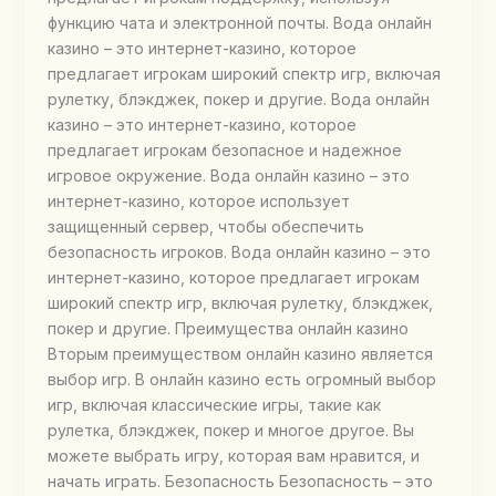
функцию чата и электронной почты. Вода онлайн
казино – это интернет-казино, которое
предлагает игрокам широкий спектр игр, включая
рулетку, блэкджек, покер и другие. Вода онлайн
казино – это интернет-казино, которое
предлагает игрокам безопасное и надежное
игровое окружение. Вода онлайн казино – это
интернет-казино, которое использует
защищенный сервер, чтобы обеспечить
безопасность игроков. Вода онлайн казино – это
интернет-казино, которое предлагает игрокам
широкий спектр игр, включая рулетку, блэкджек,
покер и другие. Преимущества онлайн казино
Вторым преимуществом онлайн казино является
выбор игр. В онлайн казино есть огромный выбор
игр, включая классические игры, такие как
рулетка, блэкджек, покер и многое другое. Вы
можете выбрать игру, которая вам нравится, и
начать играть. Безопасность Безопасность – это