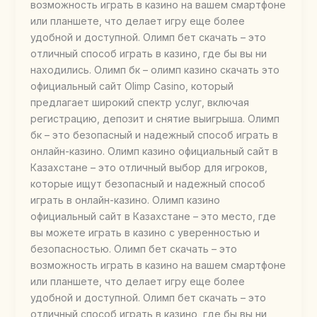
возможность играть в казино на вашем смартфоне
или планшете, что делает игру еще более
удобной и доступной. Олимп бет скачать – это
отличный способ играть в казино, где бы вы ни
находились. Олимп бк – олимп казино скачать это
официальный сайт Olimp Casino, который
предлагает широкий спектр услуг, включая
регистрацию, депозит и снятие выигрыша. Олимп
бк – это безопасный и надежный способ играть в
онлайн-казино. Олимп казино официальный сайт в
Казахстане – это отличный выбор для игроков,
которые ищут безопасный и надежный способ
играть в онлайн-казино. Олимп казино
официальный сайт в Казахстане – это место, где
вы можете играть в казино с уверенностью и
безопасностью. Олимп бет скачать – это
возможность играть в казино на вашем смартфоне
или планшете, что делает игру еще более
удобной и доступной. Олимп бет скачать – это
отличный способ играть в казино, где бы вы ни