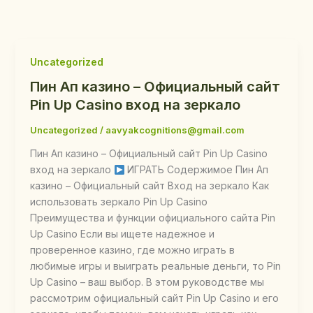
Skip
to
content
Uncategorized
Пин Ап казино – Официальный сайт
Pin Up Casino вход на зеркало
Uncategorized
/
aavyakcognitions@gmail.com
Пин Ап казино – Официальный сайт Pin Up Casino
вход на зеркало
ИГРАТЬ Содержимое Пин Ап
казино – Официальный сайт Вход на зеркало Как
использовать зеркало Pin Up Casino
Преимущества и функции официального сайта Pin
Up Casino Если вы ищете надежное и
проверенное казино, где можно играть в
любимые игры и выиграть реальные деньги, то Pin
Up Casino – ваш выбор. В этом руководстве мы
рассмотрим официальный сайт Pin Up Casino и его