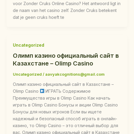
voor Zonder Cruks Online Casino? Het antwoord ligt in
de naam van het casino zelf. Zonder Cruks betekent
dat je geen cruks hoeft te
Uncategorized
Олимп казино официальный сайт в
Казахстане – Olimp Casino
Uncategorized
/
aavyakcognitions@gmail.com
Олимп казино официальный сайт в Казахстане –
Olimp Casino
ИГРАТЬ Содержимое
Преимущества игры в Olimp Casino Как начать
играть в Olimp Casino Бонусы и акции Olimp Casino
Бонусы для новых игроков Если вы ищете
надежный и безопасный способ играть в онлайн-
казино, то Olimp Casino – это отличный выбор для
вас. Олимп казино официальный сайт в Казахстане