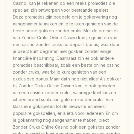
Casino, kan je rekenen op een reeks promoties die
speciaal zijn ontworpen voor bestaande spelers.
Deze promoties zijn bedoeld om je gokervaring nog
aangenamer te maken en je te laten genieten van de
beste online gokken zonder cruks. Met de promoties
van Zonder Cruks Online Casino kan je genieten van
een casino zonder cruks no deposit bonus, waardoor
je direct kunt beginnen met gokken zonder enige
financiële inspanning. Daarnaast zijn er ook andere
promoties beschikbaar, zoals een beste online casino
zonder cruks, waarbij je kunt genieten van een
exclusieve bonus. Maar dat’s nog niet alles! Als gokker
bij Zonder Cruks Online Casino kan je ook genieten
van een casino zonder cruks, waarbij je kunt kiezen
uit een breed scala aan gokken zonder cruks. Van
klassieke gokspellen tot de nieuwste en meest
populaire gokspellen, er is iets voor iedereen. En om
je gokervaring nog aangenamer te maken, biedt
Zonder Cruks Online Casino ook een goksites zonder
cruks, waarbij je kunt genieten van een casino zonder