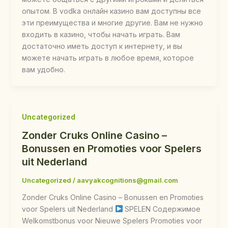
опытом. В vodka онлайн казино вам доступны все
эти преимущества и многие другие. Вам не нужно
входить в казино, чтобы начать играть. Вам
достаточно иметь доступ к интернету, и вы
можете начать играть в любое время, которое
вам удобно.
Uncategorized
Zonder Cruks Online Casino –
Bonussen en Promoties voor Spelers
uit Nederland
Uncategorized
/
aavyakcognitions@gmail.com
Zonder Cruks Online Casino – Bonussen en Promoties
voor Spelers uit Nederland
SPELEN Содержимое
Welkomstbonus voor Nieuwe Spelers Promoties voor