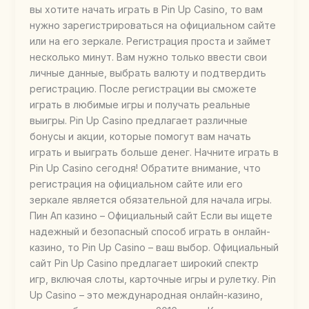
вы хотите начать играть в Pin Up Casino, то вам
нужно зарегистрироваться на официальном сайте
или на его зеркале. Регистрация проста и займет
несколько минут. Вам нужно только ввести свои
личные данные, выбрать валюту и подтвердить
регистрацию. После регистрации вы сможете
играть в любимые игры и получать реальные
выигры. Pin Up Casino предлагает различные
бонусы и акции, которые помогут вам начать
играть и выиграть больше денег. Начните играть в
Pin Up Casino сегодня! Обратите внимание, что
регистрация на официальном сайте или его
зеркале является обязательной для начала игры.
Пин Ап казино – Официальный сайт Если вы ищете
надежный и безопасный способ играть в онлайн-
казино, то Pin Up Casino – ваш выбор. Официальный
сайт Pin Up Casino предлагает широкий спектр
игр, включая слоты, карточные игры и рулетку. Pin
Up Casino – это международная онлайн-казино,