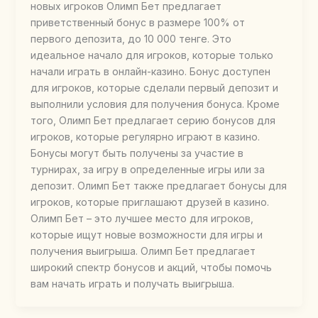
новых игроков Олимп Бет предлагает
приветственный бонус в размере 100% от
первого депозита, до 10 000 тенге. Это
идеальное начало для игроков, которые только
начали играть в онлайн-казино. Бонус доступен
для игроков, которые сделали первый депозит и
выполнили условия для получения бонуса. Кроме
того, Олимп Бет предлагает серию бонусов для
игроков, которые регулярно играют в казино.
Бонусы могут быть получены за участие в
турнирах, за игру в определенные игры или за
депозит. Олимп Бет также предлагает бонусы для
игроков, которые приглашают друзей в казино.
Олимп Бет – это лучшее место для игроков,
которые ищут новые возможности для игры и
получения выигрыша. Олимп Бет предлагает
широкий спектр бонусов и акций, чтобы помочь
вам начать играть и получать выигрыша.