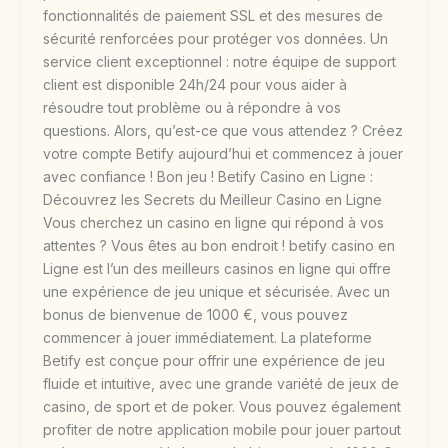
fonctionnalités de paiement SSL et des mesures de
sécurité renforcées pour protéger vos données. Un
service client exceptionnel : notre équipe de support
client est disponible 24h/24 pour vous aider à
résoudre tout problème ou à répondre à vos
questions. Alors, qu’est-ce que vous attendez ? Créez
votre compte Betify aujourd’hui et commencez à jouer
avec confiance ! Bon jeu ! Betify Casino en Ligne :
Découvrez les Secrets du Meilleur Casino en Ligne
Vous cherchez un casino en ligne qui répond à vos
attentes ? Vous êtes au bon endroit ! betify casino en
Ligne est l’un des meilleurs casinos en ligne qui offre
une expérience de jeu unique et sécurisée. Avec un
bonus de bienvenue de 1000 €, vous pouvez
commencer à jouer immédiatement. La plateforme
Betify est conçue pour offrir une expérience de jeu
fluide et intuitive, avec une grande variété de jeux de
casino, de sport et de poker. Vous pouvez également
profiter de notre application mobile pour jouer partout